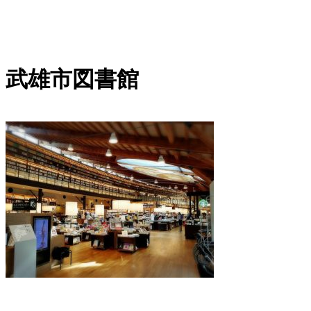
内
容
を
武雄市図書館
ス
キ
ッ
プ