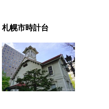
内
容
を
札幌市時計台
ス
キ
ッ
プ