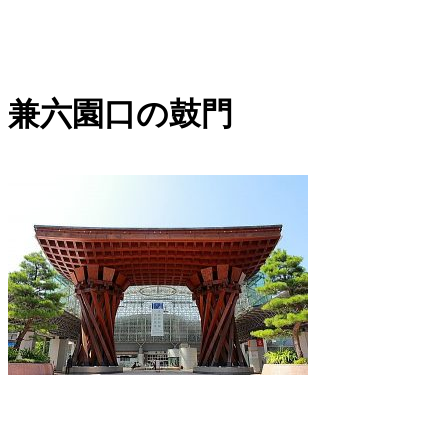
内
容
を
兼六園口の鼓門
ス
キ
ッ
プ