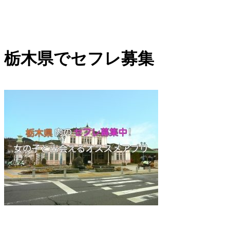
内
容
を
栃木県でセフレ募集
ス
キ
ッ
プ