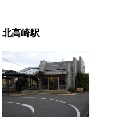
内
容
を
北高崎駅
ス
キ
ッ
プ