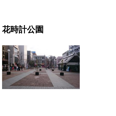
内
容
を
花時計公園
ス
キ
ッ
プ