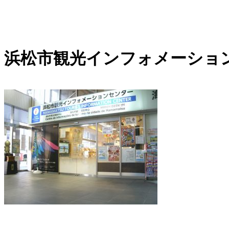
内
容
を
浜松市観光インフォメーショ
ス
キ
ッ
プ