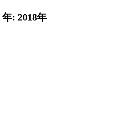
内
年:
2018年
容
を
ス
キ
ッ
プ