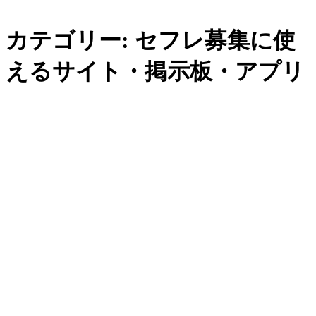
内
カテゴリー:
セフレ募集に使
容
を
えるサイト・掲示板・アプリ
ス
キ
ッ
プ