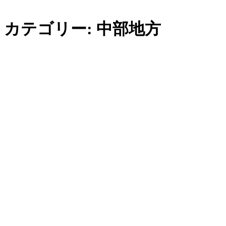
内
カテゴリー:
中部地方
容
を
ス
キ
ッ
プ